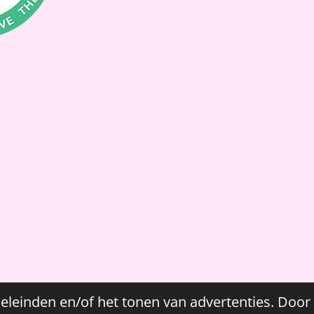
Gemaakt door Esther van der Graaf (CreaSakura)
www.creasakura.n
eleinden en/of het tonen van advertenties. Door 
moon.nl