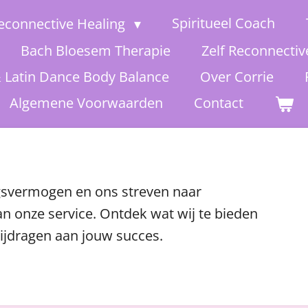
Spiritueel Coach
econnective Healing
Bach Bloesem Therapie
Zelf Reconnectiv
& Latin Dance Body Balance
Over Corrie
Algemene Voorwaarden
Contact
ngsvermogen en ons streven naar
n onze service. Ontdek wat wij te bieden
ijdragen aan jouw succes.