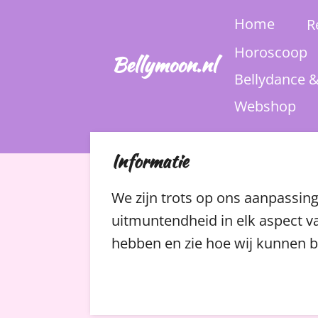
Ga
Home
R
direct
Horoscoop
Bellymoon.nl
naar
Bellydance 
de
Webshop
hoofdinhoud
Informatie
We zijn trots op ons aanpassi
uitmuntendheid in elk aspect va
hebben en zie hoe wij kunnen b