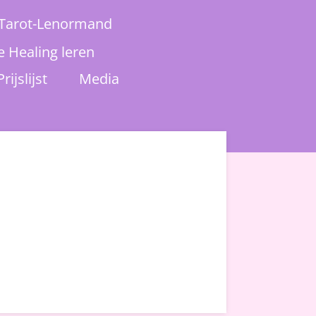
Tarot-Lenormand
e Healing leren
Prijslijst
Media