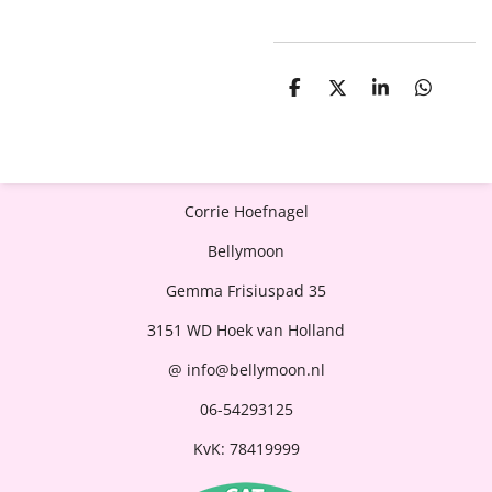
D
D
S
D
e
e
h
e
l
e
a
l
e
l
r
e
n
e
n
Corrie Hoefnagel
Bellymoon
Gemma Frisiuspad 35
3151 WD Hoek van Holland
@ info@bellymoon.nl
06-54293125
KvK:
78419999