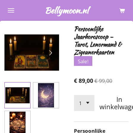
Ga
Bellymoon.nl
direct
naar
Persoonlijke
de
Jaarhoroscoop –
hoofdinhoud
Tarot, Lenormand &
Zigeunerkaarten
Sale!
€ 89,00
€ 99,00
In
winkelwag
Persoonlijke